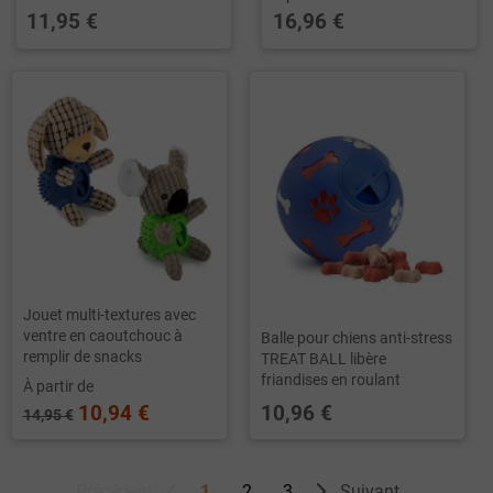
11,95 €
16,96 €
Jouet multi-textures avec
ventre en caoutchouc à
Balle pour chiens anti-stress
remplir de snacks
TREAT BALL libère
friandises en roulant
À partir de
10,94 €
10,96 €
14,95 €
Précédent
1
2
3
Suivant