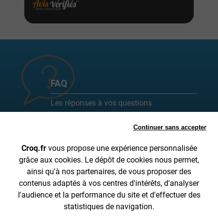
FAQ
Les réponses à vos questions
fréquemment posées sont ici !
Continuer sans accepter
Toutes les FAQ
Croq.fr
vous propose une expérience personnalisée
grâce aux cookies. Le dépôt de cookies nous permet,
ainsi qu'à nos partenaires, de vous proposer des
SUIVI DE COMMANDE
A PROPOS DE CROQ.FR
contenus adaptés à vos centres d'intérêts, d'analyser
INFORMATIONS SUR LA LIVRAISON
CGV
l'audience et la performance du site et d'effectuer des
MENTIONS LÉGALES
DONNÉES PERSONNELLES
statistiques de navigation.
CONTACTEZ-NOUS DE 8H30 À 15H30 AU 04 28 53 00 05