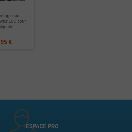
uvetage pour
avior ECO pour
aignade
,95 €
ESPACE PRO