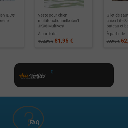
ien IDC®
Veste pour chien
Gilet de sa
prène
multifonctionnelle 4en1
chien Life S
JK9®Multivest
bateau et b
À partir de
À partir de
81,95 €
62
102,95 €
77,95 €
0
FAQ