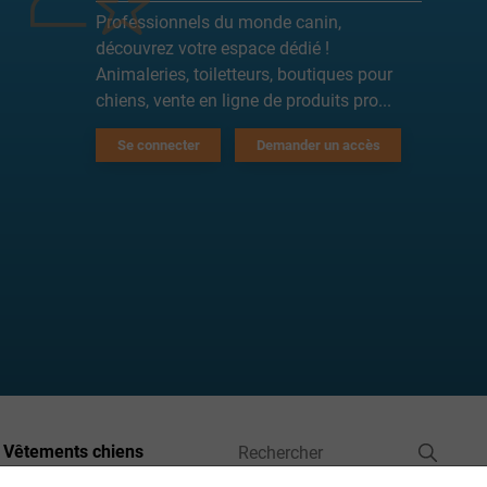
Professionnels du monde canin,
découvrez votre espace dédié !
Animaleries, toiletteurs, boutiques pour
chiens, vente en ligne de produits pro...
Se connecter
Demander un accès
Vêtements chiens