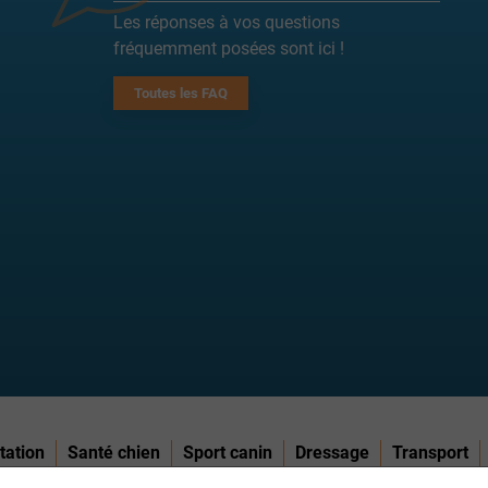
Les réponses à vos questions
fréquemment posées sont ici !
Toutes les FAQ
tation
Santé chien
Sport canin
Dressage
Transport