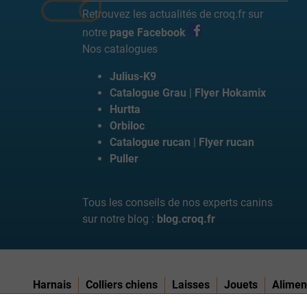
Retrouvez les actualités de croq.fr sur
notre
page Facebook
Nos catalogues
Julius-K9
Catalogue Grau
|
Flyer Hokamix
Hurtta
Orbiloc
Catalogue rucan
|
Flyer rucan
Puller
Tous les conseils de nos experts canins
sur notre blog :
blog.croq.fr
Harnais
Colliers chiens
Laisses
Jouets
Alimen