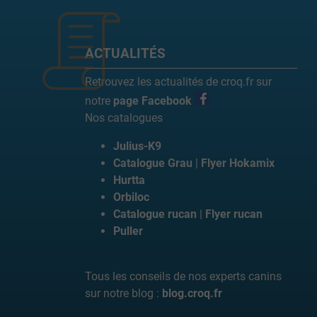
ACTUALITÉS
Retrouvez les actualités de croq.fr sur
notre
page Facebook
Nos catalogues
Julius-K9
Catalogue Grau
|
Flyer Hokamix
Hurtta
Orbiloc
Catalogue rucan
|
Flyer rucan
Puller
Tous les conseils de nos experts canins
sur notre blog :
blog.croq.fr