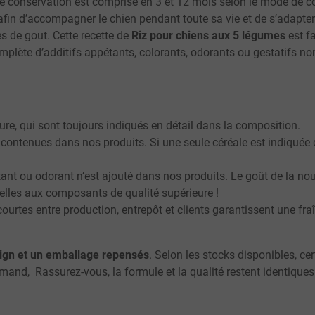
 de conservation est comprise en 3 et 12 mois selon le mode de co
fin d’accompagner le chien pendant toute sa vie et de s’adapte
es de gout. Cette recette de
Riz pour chiens aux 5 légumes
est f
omplète d’additifs appétants, colorants, odorants ou gestatifs n
re, qui sont toujours indiqués en détail dans la composition.
contenues dans nos produits. Si une seule céréale est indiquée d
ant ou odorant n’est ajouté dans nos produits. Le goût de la nour
elles aux composants de qualité supérieure !
urtes entre production, entrepôt et clients garantissent une fra
ign et un emballage repensés
. Selon les stocks disponibles, c
emand, Rassurez-vous, la formule et la qualité restent identiques