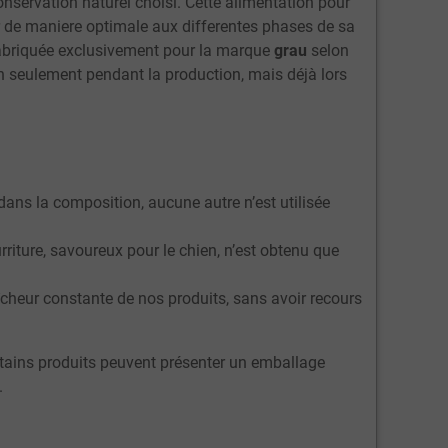
nservation naturel choisi. Cette alimentation pour
r de maniere optimale aux differentes phases de sa
abriquée exclusivement pour la marque
grau
selon
on seulement pendant la production, mais déjà lors
ans la composition, aucune autre n’est utilisée
riture, savoureux pour le chien, n’est obtenu que
îcheur constante de nos produits, sans avoir recours
ertains produits peuvent présenter un emballage
.