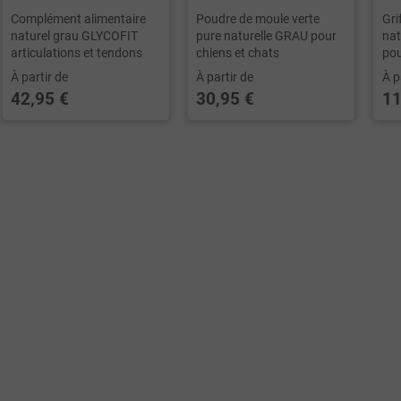
Complément alimentaire
Poudre de moule verte
Gri
naturel grau GLYCOFIT
pure naturelle GRAU pour
nat
articulations et tendons
chiens et chats
pou
À partir de
À partir de
À p
42,95 €
30,95 €
11