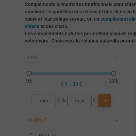
Compléments alimentaires nutritionnels pour chien
améliorer le quotidien des chiens et des chats en l
saine et leur pelage soyeux, ou un
complément alim
chiens
et des chats.
Les compléments naturels permettent ainsi de régle
vétérinaire. Choisissez la solution naturelle parmi
PRIX
9€
38€
9
€ -
38
€
€
à
€
OK
MARQUE
Grau
(4)