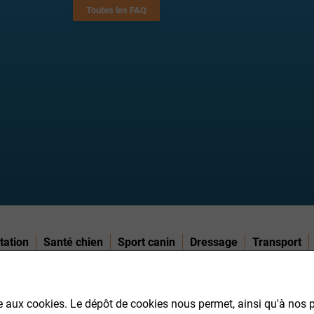
Toutes les FAQ
tation
Santé chien
Sport canin
Dressage
Transport
aux cookies. Le dépôt de cookies nous permet, ainsi qu'à nos 
COMMANDE
A PROPOS DE CROQ.FR
INFORMATIONS SUR LA LIVRAI