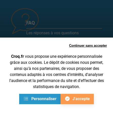
FAQ
Les réponses à vos questions
fréquemment posées sont ici !
Continuer sans accepter
Toutes les FAQ
Croq.fr
vous propose une expérience personnalisée
grâce aux cookies. Le dépôt de cookies nous permet,
ainsi qu'à nos partenaires, de vous proposer des
SUIVI DE COMMANDE
A PROPOS DE CROQ.FR
contenus adaptés à vos centres d'intérêts, d'analyser
INFORMATIONS SUR LA LIVRAISON
CGV
l'audience et la performance du site et d'effectuer des
MENTIONS LÉGALES
DONNÉES PERSONNELLES
statistiques de navigation.
CONTACTEZ-NOUS DE 8H30 À 15H30 AU 04 28 53 00 05
Personnaliser
J'accepte
FR
Gestion des cookies