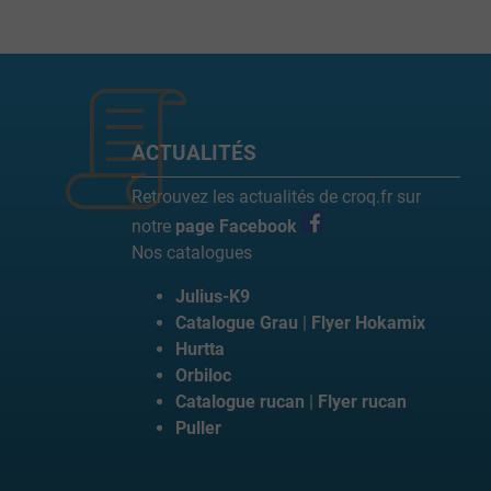
ACTUALITÉS
Retrouvez les actualités de croq.fr sur
notre
page Facebook
Nos catalogues
Julius-K9
Catalogue Grau
|
Flyer Hokamix
Hurtta
Orbiloc
Catalogue rucan
|
Flyer rucan
Puller