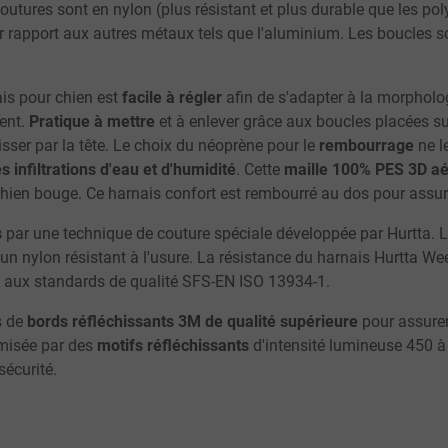
coutures sont en nylon (plus résistant et plus durable que les po
 rapport aux autres métaux tels que l'aluminium. Les boucles 
is pour chien est
facile à régler
afin de s'adapter à la morpholog
ent.
Pratique à mettre
et à enlever grâce aux boucles placées sur
glisser par la tête. Le choix du néoprène pour le
rembourrage
ne l
 infiltrations d'eau et d'humidité
. Cette
maille 100% PES 3D aé
hien bouge. Ce harnais confort est rembourré au dos pour assurer
s
par une technique de couture spéciale développée par Hurtta. L
 un nylon résistant à l'usure. La résistance du harnais Hurtta We
t aux standards de qualité SFS-EN ISO 13934-1.
s de
bords réfléchissants 3M de qualité supérieure
pour assurer 
timisée par des
motifs réfléchissants
d'intensité lumineuse 450 à
sécurité.