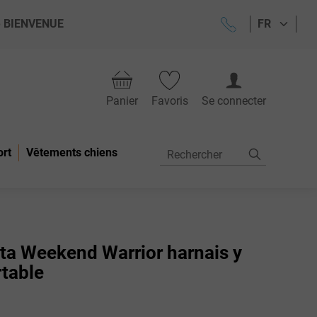
ode BIENVENUE
FR
Panier
Favoris
Se connecter
ort
Vêtements chiens
tta Weekend Warrior harnais y
rtable