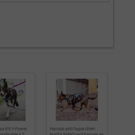
ius-K9 Y-Power
Harnais anti fugue chien
Harnai
nalisable à 2
Hurtta SafeGuard harnais en
JK9®GO