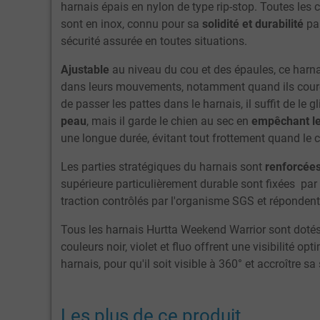
harnais épais en nylon de type rip-stop. Toutes les 
sont en inox, connu pour sa
solidité et durabilité
par
sécurité assurée en toutes situations.
Ajustable
au niveau du cou et des épaules, ce harna
dans leurs mouvements, notamment quand ils cour
de passer les pattes dans le harnais, il suffit de le 
peau
, mais il garde le chien au sec en
empêchant les
une longue durée, évitant tout frottement quand le c
Les parties stratégiques du harnais sont
renforcée
supérieure particulièrement durable sont fixées par
traction contrôlés par l'organisme SGS et réponden
Tous les harnais Hurtta Weekend Warrior sont doté
couleurs noir, violet et fluo offrent une visibilité op
harnais, pour qu'il soit visible à 360° et accroître sa 
Les plus de ce produit