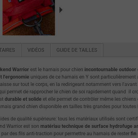
TAIRES
VIDÉOS
GUIDE DE TAILLES
kend Warrior
est le harnais pour chien
incontournable outdoor
t l'ergonomie
uniques de ce harnais en Y sont particulièrement 
laisse sur tout le corps, en la redirigeant notamment vers l'avan
ui permet de rapprocher le chien de soi rapidement quand il cro
est
durable et solide
et elle permet de contrôler même les chiens 
nais grand chien disponible en tailles très grandes pour toutes 
des de qualité supérieure: tous les matériaux utilisés sont certi
end Warrior est son
matériau technique de surface hydrofuge an
cé par des fils anti-traction pour permettre au harnais de rester
fin