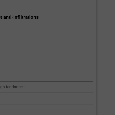
anti-infiltrations
ign tendance !