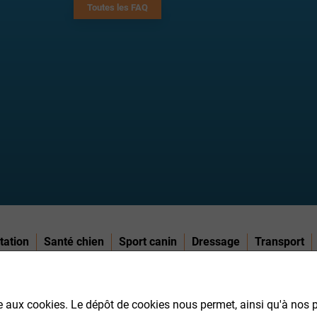
Toutes les FAQ
tation
Santé chien
Sport canin
Dressage
Transport
aux cookies. Le dépôt de cookies nous permet, ainsi qu'à nos 
COMMANDE
A PROPOS DE CROQ.FR
INFORMATIONS SUR LA LIVRAI