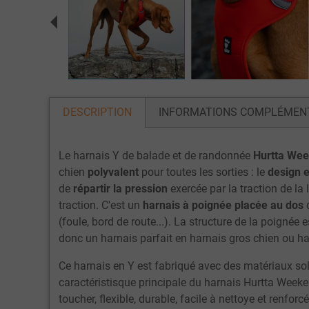
DESCRIPTION
INFORMATIONS COMPLÉMEN
Le harnais Y de balade et de randonnée
Hurtta Wee
chien
polyvalent
pour toutes les sorties : le
design e
de
répartir la pression
exercée par la traction de la 
traction. C'est un
harnais à poignée placée au dos
q
(foule, bord de route...). La structure de la poignée 
donc un harnais parfait en harnais gros chien ou har
Ce harnais en Y est fabriqué avec des matériaux soli
caractéristisque principale du harnais Hurtta Week
toucher, flexible, durable, facile à nettoye et renfor