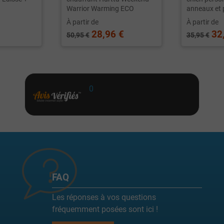
Warrior Warming ECO
anneaux et 
À partir de
À partir de
28,96 €
32
50,95 €
35,95 €
0
FAQ
Les réponses à vos questions
fréquemment posées sont ici !