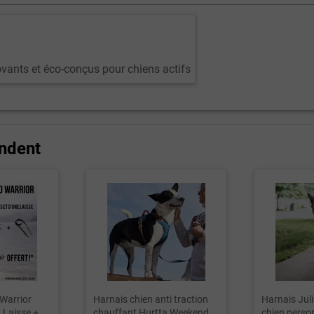
ovants et éco-conçus pour chiens actifs
ndent
Warrior
Harnais chien anti traction
Harnais Jul
 Laisse +
chauffant Hurtta Weekend
chien person