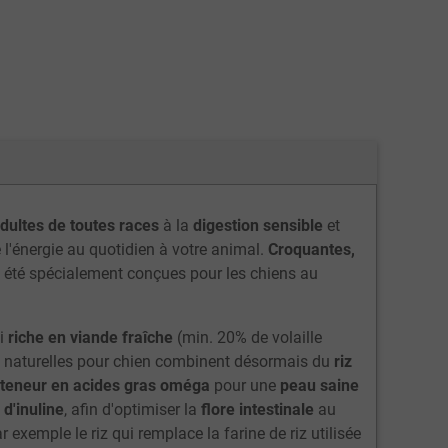
dultes de toutes races
à la
digestion sensible
et
e l'énergie au quotidien à votre animal.
Croquantes,
nt été spécialement conçues pour les chiens au
i
riche en viande fraîche
(min. 20% de volaille
tes naturelles pour chien combinent désormais du
riz
te teneur en acides gras oméga
pour une
peau saine
 d'inuline
, afin d'optimiser la
flore intestinale
au
xemple le riz qui remplace la farine de riz utilisée