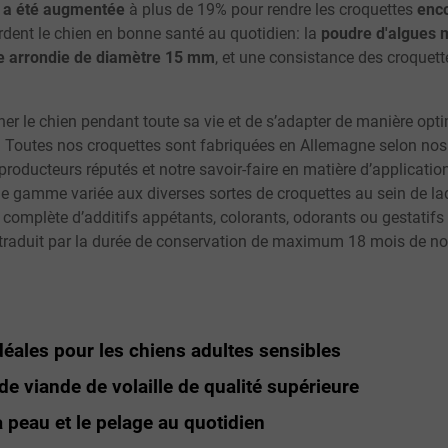
es a été augmentée
à plus de 19% pour rendre les croquettes
enco
dent le chien en bonne santé au quotidien: la
poudre d'algues 
e arrondie de diamètre 15 mm
, et une consistance des croquet
 le chien pendant toute sa vie et de s’adapter de manière opti
t. Toutes nos croquettes sont fabriquées en Allemagne selon nos c
roducteurs réputés et notre savoir-faire en matière d’applicatio
 gamme variée aux diverses sortes de croquettes au sein de laqu
e complète d’additifs appétants, colorants, odorants ou gestatif
e traduit par la durée de conservation de maximum 18 mois de no
déales pour les chiens adultes sensibles
de viande de volaille de qualité supérieure
a peau et le pelage au quotidien