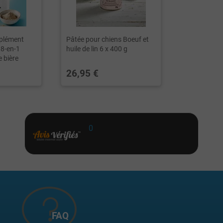
plément
Pâtée pour chiens Boeuf et
 8-en-1
huile de lin 6 x 400 g
e bière
26,95 €
0
FAQ