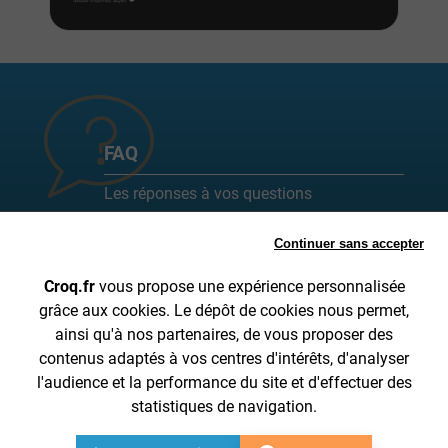
FAQ
Les réponses à vos questions
fréquemment posées sont ici !
Continuer sans accepter
Toutes les FAQ
Croq.fr
vous propose une expérience personnalisée
grâce aux cookies. Le dépôt de cookies nous permet,
ainsi qu'à nos partenaires, de vous proposer des
SUIVI DE COMMANDE
A PROPOS DE CROQ.FR
contenus adaptés à vos centres d'intérêts, d'analyser
INFORMATIONS SUR LA LIVRAISON
CGV
l'audience et la performance du site et d'effectuer des
MENTIONS LÉGALES
DONNÉES PERSONNELLES
statistiques de navigation.
CONTACTEZ-NOUS DE 8H30 À 15H30 AU 04 28 53 00 05