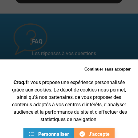
FAQ
Les réponses à vos questions
fréquemment posées sont ici !
Continuer sans accepter
Toutes les FAQ
Croq.fr
vous propose une expérience personnalisée
grâce aux cookies. Le dépôt de cookies nous permet,
ainsi qu'à nos partenaires, de vous proposer des
SUIVI DE COMMANDE
A PROPOS DE CROQ.FR
contenus adaptés à vos centres d'intérêts, d'analyser
INFORMATIONS SUR LA LIVRAISON
CGV
l'audience et la performance du site et d'effectuer des
MENTIONS LÉGALES
DONNÉES PERSONNELLES
statistiques de navigation.
CONTACTEZ-NOUS DE 8H30 À 15H30 AU 04 28 53 00 05
Personnaliser
J'accepte
FR
Gestion des cookies