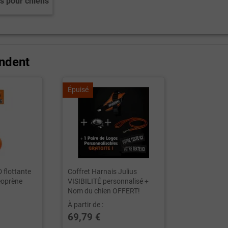
is pour chiens
ndent
Épuisé
 flottante
Coffret Harnais Julius
éoprène
VISIBILITÉ personnalisé +
Nom du chien OFFERT!
À partir de :
69,79 €