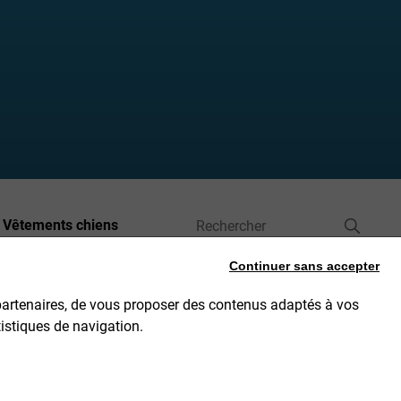
Vêtements chiens
Continuer sans accepter
partenaires, de vous proposer des contenus adaptés à vos
SON
CGV
MENTIONS LÉGALES
DONNÉES PERSONNELLES
tistiques de navigation.
CONTACTEZ-NOUS DE 8H30 À 15H30 AU 04 28 53 00 05
Gestion des cookies