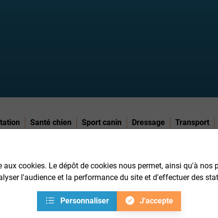
tation
Santé chien
Sport canin
Dressage
Transport
aux cookies. Le dépôt de cookies nous permet, ainsi qu'à nos 
COMMANDE
A PROPOS DE CROQ.FR
INFORMATIONS SUR LA LIVRAI
nalyser l'audience et la performance du site et d'effectuer des sta
Personnaliser
J'accepte