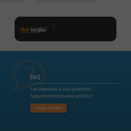
0
FAQ
Les réponses à vos questions
fréquemment posées sont ici !
Toutes les FAQ